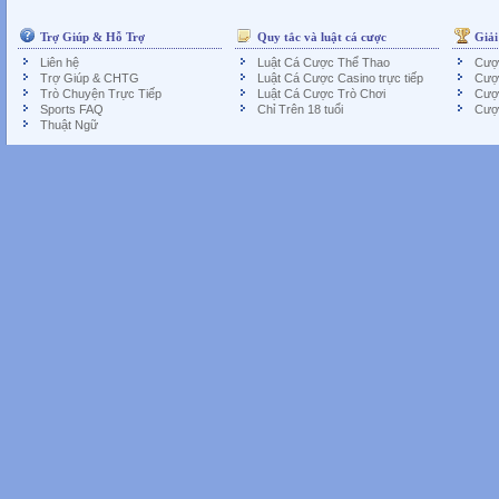
Trợ Giúp & Hỗ Trợ
Quy tắc và luật cá cược
Giải
Liên hệ
Luật Cá Cược Thể Thao
Cược
Trợ Giúp & CHTG
Luật Cá Cược Casino trực tiếp
Cược
Trò Chuyện Trực Tiếp
Luật Cá Cược Trò Chơi
Cược
Sports FAQ
Chỉ Trên 18 tuổi
Cược
Thuật Ngữ