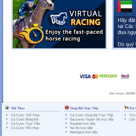
Hãy đặt
tại Các
đua ngự
Dù quý 
khuyến 
trường
Bản quyền SBOBET
Thể Thao
Sòng Bài Trực Tiếp
Trò 
Cá Cược Thể Thao
Cá Cược Sòng Bài Trực Tiếp
Trò 
Cá Cược Bóng Đá
Baccarat / Super Six trực tiếp
Các 
Cá Cựơc Trực Tiếp
Roulette trực tiếp
Cá Cược Hỗn Hợp
Sic Bo trực tiếp
Blackjack trực tiếp